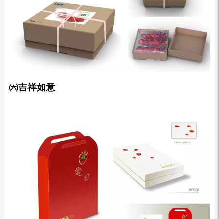
㈥吉祥如意