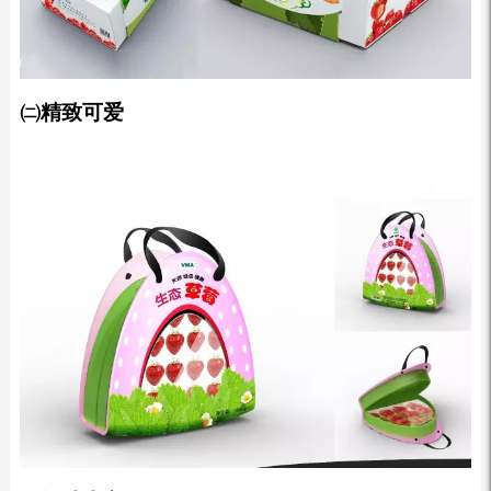
㈡精致可爱