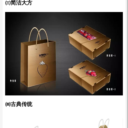
㈢简洁大方
㈣古典传统