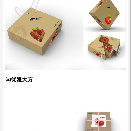
㈤优雅大方