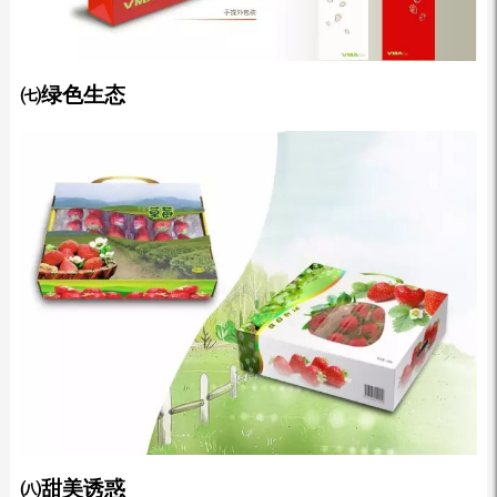
㈦绿色生态
㈧甜美诱惑