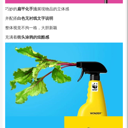
巧妙的
扁平化手法
展现物品的立体感
并配搭
白色无衬线文字说明
整体视觉不拘一格，大胆新颖
充满着
街头涂鸦的炫酷感