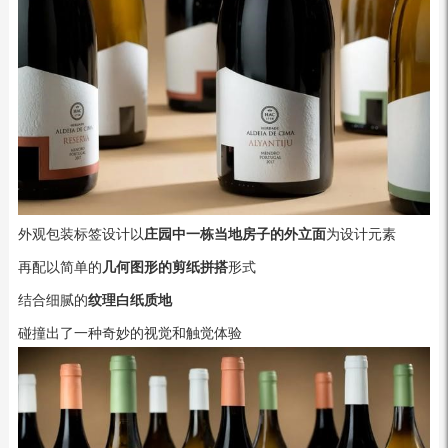
外观包装标签设计以
庄园中一栋当地房子的外立面
为设计元素
再配以简单的
几何图形的剪纸拼搭
形式
结合细腻的
纹理白纸质地
碰撞出了一种奇妙的视觉和触觉体验