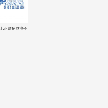
计,正是拓成擅长
的